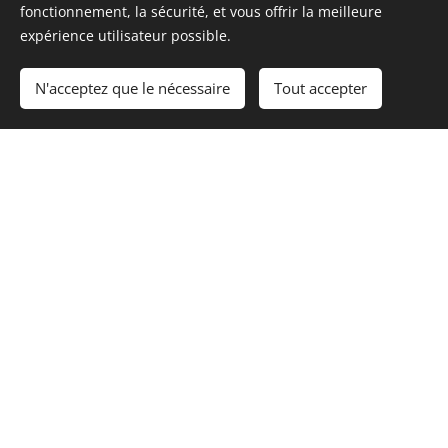
fonctionnement, la sécurité, et vous offrir la meilleure
expérience utilisateur possible.
Nos premiers travaux
N'acceptez que le nécessaire
Tout accepter
Débroussaillage et 1ères buttes
La mare...